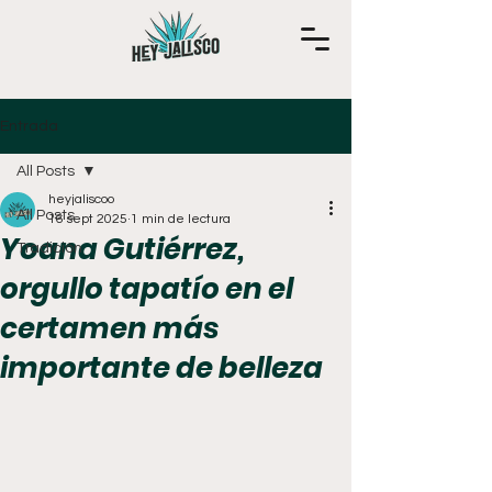
Entrada
All Posts
heyjaliscoo
All Posts
16 sept 2025
1 min de lectura
Yoana Gutiérrez,
Tradición
orgullo tapatío en el
certamen más
importante de belleza