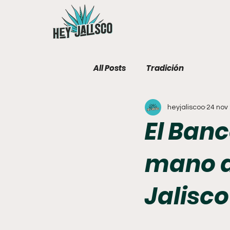
All Posts
Tradición
heyjaliscoo
24 nov
El Ban
mano a
Jalisco