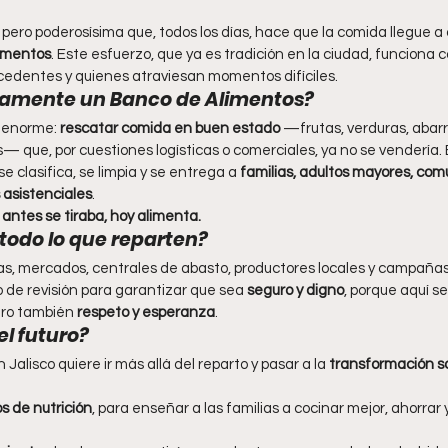
a pero poderosísima que, todos los días, hace que la comida llegue 
imentos
. Este esfuerzo, que ya es tradición en la ciudad, funciona
cedentes y quienes atraviesan momentos difíciles.
amente un Banco de Alimentos?
o enorme: 
rescatar comida en buen estado
 —frutas, verduras, abarr
— que, por cuestiones logísticas o comerciales, ya no se vendería.
e clasifica, se limpia y se entrega a 
familias, adultos mayores, co
 asistenciales
.
 antes se tiraba, hoy alimenta.
todo lo que reparten?
s, mercados, centrales de abasto, productores locales y campañas
 de revisión para garantizar que sea 
seguro y digno
, porque aquí se
ero también 
respeto y esperanza
.
el futuro?
Jalisco quiere ir más allá del reparto y pasar a la 
transformación so
s de nutrición
, para enseñar a las familias a cocinar mejor, ahorrar 