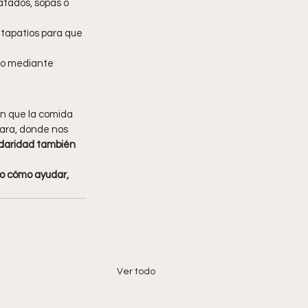
tados, sopas o 
tapatíos para que 
to mediante 
n que la comida 
ara, donde nos 
idaridad también 
o cómo ayudar, 
Ver todo