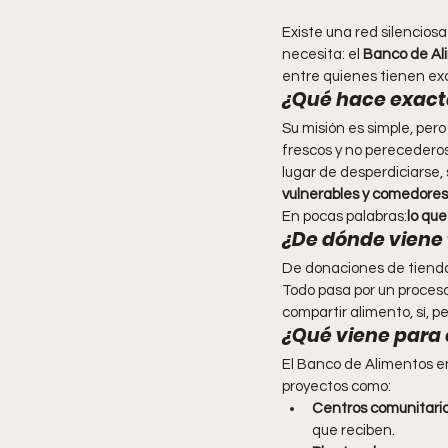
Existe una red silencios
necesita: el 
Banco de Al
entre quienes tienen ex
¿Qué hace exact
Su misión es simple, per
frescos y no perecederos
lugar de desperdiciarse, s
vulnerables y comedores
En pocas palabras:
lo que
¿De dónde viene 
De donaciones de tienda
Todo pasa por un proceso
compartir alimento, sí, p
¿Qué viene para 
El Banco de Alimentos en 
proyectos como:
Centros comunitario
que reciben.