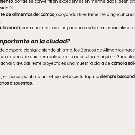
miento
, donde se convertirán excedentes en mermeladas, deshidra
ida útil.
e de alimentos del campo
, apoyando directamente a agricultores 
.
uficiencia
, para que más familias puedan producir su propio alimen
importante en la ciudad?
de desperdicio sigue siendo altísima, los Bancos de Alimentos hace
sino a manos de quienes realmente la necesitan. Y aquí en Guadalaj
achar y ayudar, este proyecto es una muestra clara de 
cómo la sol
 en pocas palabras, un reflejo del espíritu tapatío:
siempre buscand
nos dispuestas.