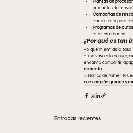
Plantas de procesa
productos de mayor v
Campañas de rescat
nada se desperdicie
Programas de autos
huertos urbanos.
¿Por qué es tan 
Porque mientras la tasa 
no se vaya a la basura, 
encanta compartir, apap
alimenta
.
El Banco de Alimentos es,
con corazón grande y ma
Entradas recientes