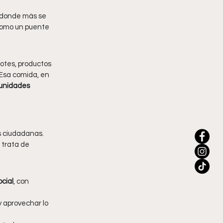
a donde más se 
 como un puente 
otes, productos 
 Esa comida, en 
munidades 
 ciudadanas. 
 trata de 
cial
, con 
y aprovechar lo 