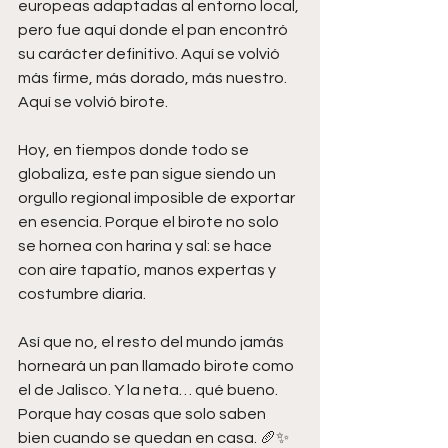
europeas adaptadas al entorno local, 
pero fue aquí donde el pan encontró 
su carácter definitivo. Aquí se volvió 
más firme, más dorado, más nuestro. 
Aquí se volvió birote.
Hoy, en tiempos donde todo se 
globaliza, este pan sigue siendo un 
orgullo regional imposible de exportar 
en esencia. Porque el birote no solo 
se hornea con harina y sal: se hace 
con aire tapatío, manos expertas y 
costumbre diaria.
Así que no, el resto del mundo jamás 
horneará un pan llamado birote como 
el de Jalisco. Y la neta… qué bueno. 
Porque hay cosas que solo saben 
bien cuando se quedan en casa. 🥖✨