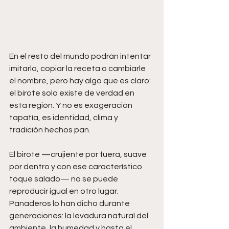
En el resto del mundo podrán intentar 
imitarlo, copiar la receta o cambiarle 
el nombre, pero hay algo que es claro: 
el birote solo existe de verdad en 
esta región. Y no es exageración 
tapatía, es identidad, clima y 
tradición hechos pan.
El birote —crujiente por fuera, suave 
por dentro y con ese característico 
toque salado— no se puede 
reproducir igual en otro lugar. 
Panaderos lo han dicho durante 
generaciones: la levadura natural del 
ambiente, la humedad y hasta el 