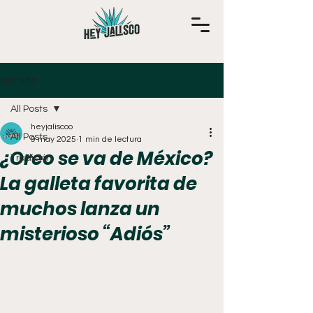
Entrada
All Posts
heyjaliscoo
All Posts
9 may 2025
1 min de lectura
¿Oreo se va de México?
Tradición
La galleta favorita de
muchos lanza un
misterioso “Adiós”