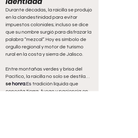
identidad
Durante décadas, la raicilla se produjo 
en la clandestinidad para evitar 
impuestos coloniales; incluso se dice 
que su nombre surgió para disfrazar la 
palabra “mezcal”. Hoy es símbolo de 
orgullo regional y motor de turismo 
rural en la costa y sierra de Jalisco.
Entre montañas verdes y brisa del 
Pacífico, la raicilla no solo se destila… 
se 
honra
.Es
 tradición líquida que 
conecta tierra, fuego y paciencia en 
cada sorbo.
Ver todo
Entradas recientes